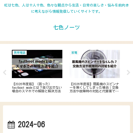
虹は七色、人は十人十色、色々な観点から生活・日常の楽しさ・悩みを前向き
に考えながら情報発信していくサイトです。
七色ノーツ
携帯電話
家電
マ
に名
【2026年度版】（困った）
【2026年度版】扇風機のスピンナ
【2
と金
fastboot modeとは？抜け出せない
ーを無くしてしまった場合｜交換
紹
場合のスマホでの解除と解決方法
方法や故障時の対処と代替案で解
て
決
え
2024-06