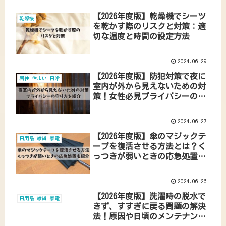
【2026年度版】乾燥機でシーツ
乾燥機
を乾かす際のリスクと対策：適
切な温度と時間の設定方法
2024.06.29
【2026年度版】防犯対策で夜に
居住 住まい 日常
室内が外から見えないための対
策！女性必見プライバシーの守
り方を紹介
2024.06.27
【2026年度版】傘のマジックテ
日用品 雑貨 家電
ープを復活させる方法とは？く
っつきが弱いときの応急処置で
解決
2024.06.26
【2026年度版】洗濯時の脱水で
日用品 雑貨 家電
きず、すすぎに戻る問題の解決
法！原因や日頃のメンテナンス