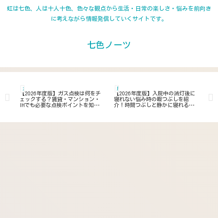
虹は七色、人は十人十色、色々な観点から生活・日常の楽しさ・悩みを前向き
に考えながら情報発信していくサイトです。
七色ノーツ
ガス
居住 住まい 日常
地
りた
【2026年度版】ガス点検は何をチ
【2026年度版】入院中の消灯後に
【2
る
ェックする？賃貸・マンション・
寝れない悩み時の暇つぶしを紹
て
IHでも必要な点検ポイントを知っ
介！時間つぶしと静かに寝れるま
介
て点検前の事前準備
で過ごすコツとアドバイス
は