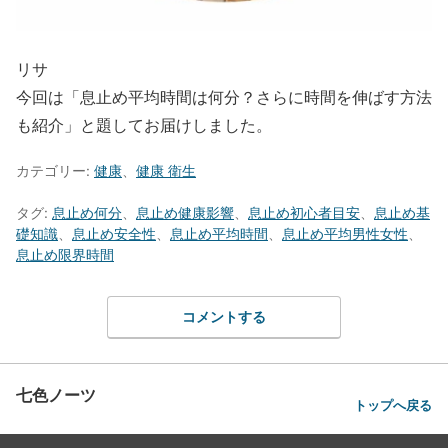
リサ
今回は「息止め平均時間は何分？さらに時間を伸ばす方法
も紹介」と題してお届けしました。
カテゴリー:
健康
、
健康 衛生
タグ:
息止め何分
、
息止め健康影響
、
息止め初心者目安
、
息止め基
礎知識
、
息止め安全性
、
息止め平均時間
、
息止め平均男性女性
、
息止め限界時間
コメントする
七色ノーツ
トップへ戻る