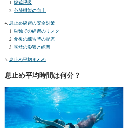
腹式呼吸
心肺機能の向上
息止め練習の安全対策
単独での練習のリスク
食後の練習時の配慮
喫煙の影響と練習
息止め平均まとめ
息止め平均時間は何分？