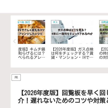
日用品 雑貨 家電
マナー 生活用語 作法
】ガス点検
【2026年度版】電波時計
【2026年度版】千羽鶴
する？賃
の時刻を受信しないとき
マナーを紹介！色のタ
・IHでも
の対策｜最適な置き場所
ーや贈り方について｜
ントを知
を見つけ改善・対策する
った人へ嬉しく思って
前準備
コツ
らえるように
PR
【2026年度版】回覧板を早く
介！遅れないためのコツや対策