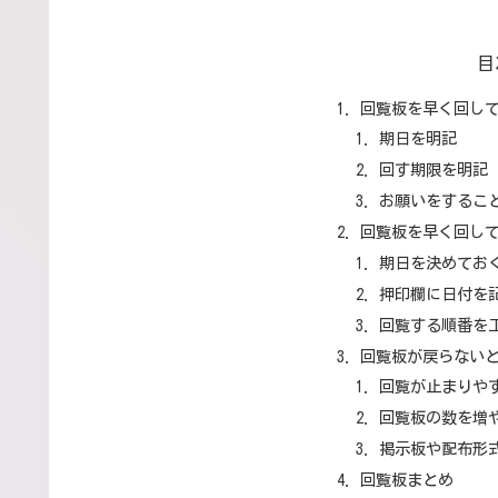
目
回覧板を早く回し
期日を明記
回す期限を明記
お願いをするこ
回覧板を早く回し
期日を決めてお
押印欄に日付を
回覧する順番を
回覧板が戻らない
回覧が止まりや
回覧板の数を増
掲示板や配布形
回覧板まとめ