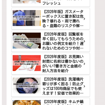
フレッシュ
【2026年版】ガスメータ
ーボックスに置き配は危
険？壊れる・雨で濡れ
る・盗難のリスクや解決
案を徹底解説
【2026年度版】回覧板を
早く回してもらうための
お願いの例文を紹介！遅
れないためのコツや対策
とは？
【2026年度版】お見舞い
封筒に名前は書かないの
がいい?書き方と金銭の
封入方法を紹介
【2026年度版】洗濯機片
寄りが多く困る｜防止グ
ッズは100均商品でも使
えます！安価で効果的な
解決法をご紹介
【2026年度版】キムチ鍋