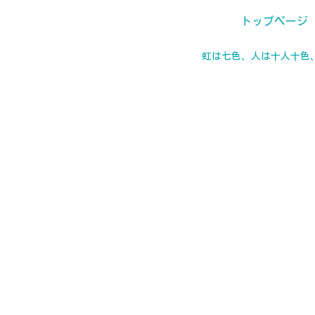
トップページ
虹は七色、人は十人十色