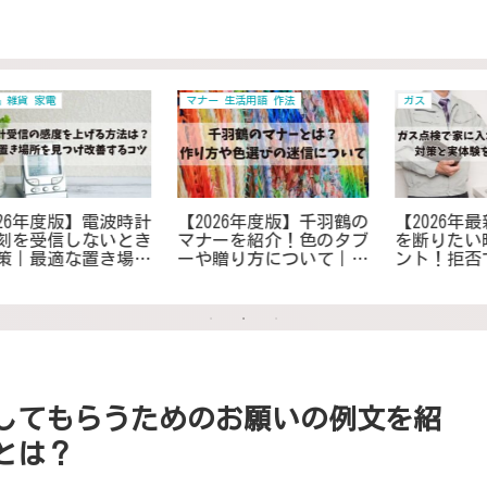
ガス
健康
の
【2026年最新】ガス点検
【2026年度版】熱を出す
ブ
を断りたい時の危険ポイ
方法10選！37度以上出し
送
ント！拒否できる条件と
て仮病を使って自宅でリ
も
安全な対応方法
フレッシュ
回してもらうためのお願いの例文を紹
とは？