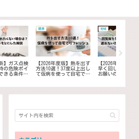
地域
冷蔵庫 冷凍庫
居住 住ま
【2026年度版】回覧板を
【2026年度版】ミスドの
【202
早く回してもらうための
ドーナツは冷蔵庫で1週
消灯後
お願いの例文を紹介！遅
間もつ？賞味期限は買っ
の暇つ
れないためのコツや対策
て何日か紹介
つぶし
とは？
で過ご
ス