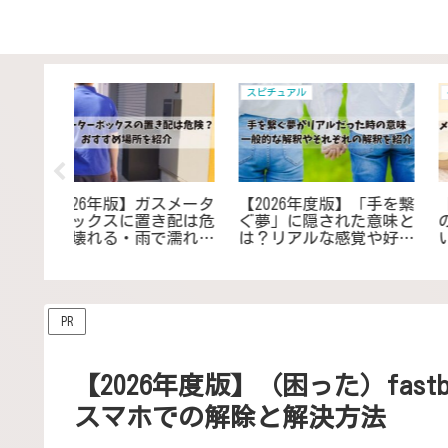
日用品 雑貨 家電
居住 住まい 日常
】ミスドの
【2026年度版】電波時計
【2026年度版】入院中
庫で1週
の時刻を受信しないとき
消灯後に寝れない悩み
限は買っ
の対策｜最適な置き場所
の暇つぶしを紹介！時
を見つけ改善・対策する
つぶしと静かに寝れる
コツ
で過ごすコツとアドバ
ス
PR
【2026年度版】（困った）fast
スマホでの解除と解決方法