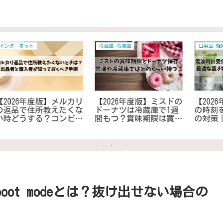
趣味 娯楽 食べ物 旅行
家電
の
【2026年度版】キムチ鍋
【2026年度版】扇風機の
時
の辛さを和らげるには？
スピンナーを無くしてし
間
子供も食べられるアレン
まった場合｜交換方法や
ま
ジしたレシピで家族に笑
故障時の対処と代替案で
イ
顔を！
解決
boot modeとは？抜け出せない場合の