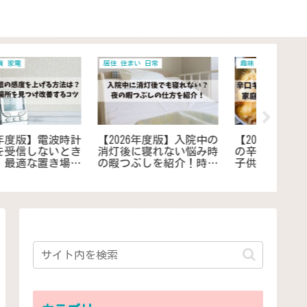
ガス
健康
ガス
【2026年最新】ガス点検
【2026年度版】熱を出す
【202
を断りたい時の危険ポイ
方法10選！37度以上出し
は何を
ント！拒否できる条件と
て仮病を使って自宅でリ
貸・マン
安全な対応方法
フレッシュ
必要な
って点