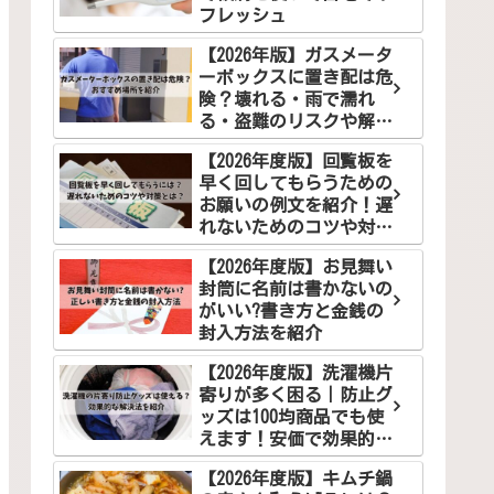
フレッシュ
【2026年版】ガスメータ
ーボックスに置き配は危
険？壊れる・雨で濡れ
る・盗難のリスクや解決
案を徹底解説
【2026年度版】回覧板を
早く回してもらうための
お願いの例文を紹介！遅
れないためのコツや対策
とは？
【2026年度版】お見舞い
封筒に名前は書かないの
がいい?書き方と金銭の
封入方法を紹介
【2026年度版】洗濯機片
寄りが多く困る｜防止グ
ッズは100均商品でも使
えます！安価で効果的な
解決法をご紹介
【2026年度版】キムチ鍋