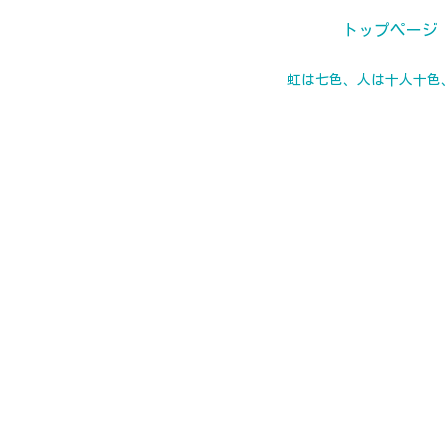
トップページ
虹は七色、人は十人十色