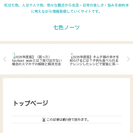
虹は七色、人は十人十色、色々な観点から生活・日常の楽しさ・悩みを前向き
に考えながら情報発信していくサイトです。
七色ノーツ
携帯電話
趣味 娯楽 食べ物 旅行
居
をチ
【2026年度版】（困った）
【2026年度版】キムチ鍋の辛さを
【2
・
fastboot modeとは？抜け出せない
和らげるには？子供も食べられる
と
っ
場合のスマホでの解除と解決方法
アレンジしたレシピで家族に笑顔
因
を！
トップページ
この記事は
約1分
で読めます。