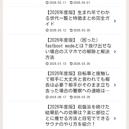
（備えあれば憂いなし）
2026.03.11
2026.04.01
【2026年度版】生まれ年でわか
る世代一覧と特徴まとめ完全ガ
イド
2026.03.12
2026.03.30
【2026年度版】（困った）
fastboot modeとは？抜け出せな
い場合のスマホでの解除と解決
方法
2025.01.13
2026.03.30
【2026年度版】自転車と接触し
て相手に大丈夫と言われても報
告は必要？相手がそのまま立ち
去った場合の警察への連絡は必
須か？
2024.08.17
2026.03.26
【2026年度版】岩盤浴を続けた
結果肌への効果は？楽に部位ご
とに痩せる方法と自宅でできる
サウナのやり方を紹介！