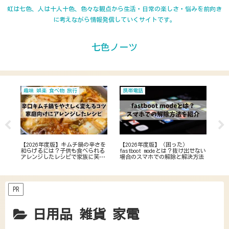
虹は七色、人は十人十色、色々な観点から生活・日常の楽しさ・悩みを前向き
に考えながら情報発信していくサイトです。
七色ノーツ
趣味 娯楽 食べ物 旅行
携帯電話
居
ーを
【2026年度版】キムチ鍋の辛さを
【2026年度版】（困った）
【2
い
和らげるには？子供も食べられる
fastboot modeとは？抜け出せない
と
ら
アレンジしたレシピで家族に笑顔
場合のスマホでの解除と解決方法
因
を！
PR
日用品 雑貨 家電