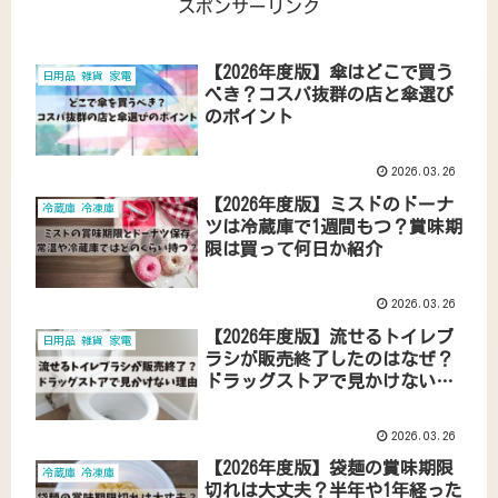
スポンサーリンク
【2026年度版】傘はどこで買う
日用品 雑貨 家電
べき？コスパ抜群の店と傘選び
のポイント
2026.03.26
【2026年度版】ミスドのドーナ
冷蔵庫 冷凍庫
ツは冷蔵庫で1週間もつ？賞味期
限は買って何日か紹介
2026.03.26
【2026年度版】流せるトイレブ
日用品 雑貨 家電
ラシが販売終了したのはなぜ？
ドラッグストアで見かけない理
由
2026.03.26
【2026年度版】袋麺の賞味期限
冷蔵庫 冷凍庫
切れは大丈夫？半年や1年経った