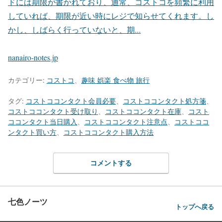
ドには期限が書かれており、通常、コストコを頻繁に利用
していれば、期限が近い時にレジで知らせてくれます。し
かし、しばらく行っていないと、期...
nanairo-notes.jp
カテゴリー:
コストコ
、
趣味 娯楽 食べ物 旅行
タグ:
コストココンタクト会員必要
、
コストココンタクト処方箋
、
コストココンタクト受け取り
、
コストココンタクト在庫
、
コスト
ココンタクト当日購入
、
コストココンタクト注意点
、
コストココ
ンタクト買い方
、
コストココンタクト購入方法
コメントする
七色ノーツ
トップへ戻る