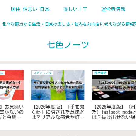
居住 住まい 日常
優しいＩＴ
運営者情報
、色々な観点から生活・日常の楽しさ・悩みを前向きに考えながら情報
七色ノーツ
冷蔵庫 冷凍庫
居住 住まい 日常
を
【2026年度版】ミスドの
【2026年度版】冷蔵庫の
の
ドーナツは冷蔵庫で1週
背面を隠す簡単DIY！100
遅
間もつ？賞味期限は買っ
均カバー＆パーテーショ
策
て何日か紹介
ンを活用しおしゃれに解
決