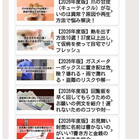
【2026年度版】爪の甘皮
（キューティクル）がな
いのは異常？原因や再生
方法で悩み解決！
【2026年度版】熱を出す
方法10選！37度以上出し
て仮病を使って自宅でリ
フレッシュ
【2026年版】ガスメータ
ーボックスに置き配は危
険？壊れる・雨で濡れ
る・盗難のリスクや解決
案を徹底解説
【2026年度版】回覧板を
早く回してもらうための
お願いの例文を紹介！遅
れないためのコツや対策
とは？
【2026年度版】お見舞い
封筒に名前は書かないの
がいい?書き方と金銭の