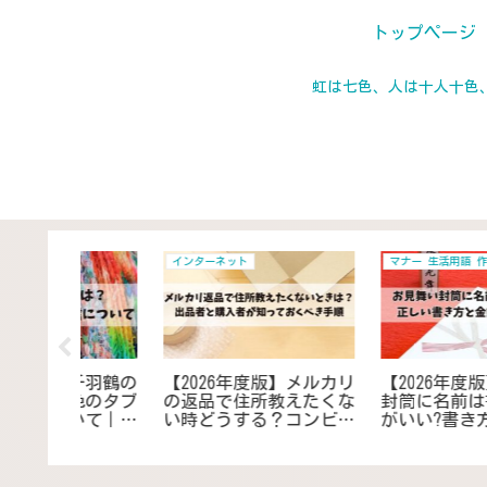
トップページ
虹は七色、人は十人十色
携帯電話
地域
】「手を繋
【2026年度版】（困っ
【2026年度版】回覧板
た意味と
た）fastboot modeと
早く回してもらうため
覚や好き
は？抜け出せない場合の
お願いの例文を紹介！
温かい感
スマホでの解除と解決方
れないためのコツや対
法
とは？