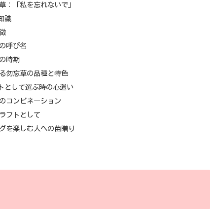
草：「私を忘れないで」
知識
徴
の呼び名
の時期
る勿忘草の品種と特色
トとして選ぶ時の心遣い
のコンビネーション
ラフトとして
グを楽しむ人への苗贈り