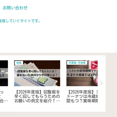
お問い合わせ
発信していくサイトです。
健康
日用品 雑貨 家電
居住 住ま
【2026年度版】熱を出す
【2026年度版】洗濯機片
【202
方法10選！37度以上出し
寄りが多く困る｜防止グ
消灯後
て仮病を使って自宅でリ
ッズは100均商品でも使
の暇つ
フレッシュ
えます！安価で効果的な
つぶし
解決法をご紹介
で過ご
ス