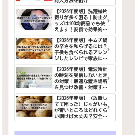
封入方法を紹介
【2026年度版】洗濯機片
寄りが多く困る｜防止グ
ッズは100均商品でも使
えます！安価で効果的な
解決法をご紹介
【2026年度版】キムチ鍋
の辛さを和らげるには？
子供も食べられるアレン
ジしたレシピで家族に笑
顔を！
【2026年度版】電波時計
の時刻を受信しないとき
の対策｜最適な置き場所
を見つけ改善・対策する
コツ
【2026年度版】（放置し
てて困った）じゃがいも
が青いところはどれくら
い剥けば大丈夫？安全な
食べ方でお悩み解決