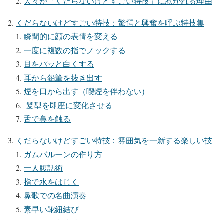
人々が「くだらないけどすごい特技」に惹かれる理由
くだらないけどすごい特技：驚愕と興奮を呼ぶ特技集
瞬間的に顔の表情を変える
一度に複数の指でノックする
目をパッと白くする
耳から鉛筆を抜き出す
煙を口から出す（喫煙を伴わない）
髪型を即座に変化させる
舌で鼻を触る
くだらないけどすごい特技：雰囲気を一新する楽しい技
ガムバルーンの作り方
一人腹話術
指で水をはじく
鼻歌での名曲演奏
素早い靴紐結び