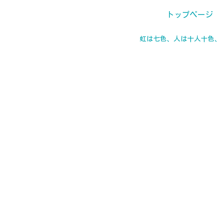
トップページ
虹は七色、人は十人十色