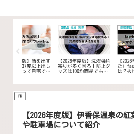
居住 住まい 日常
家電
】（困っ
【2026年度保存版】耳元
【2026年度版】扇風機
odeと
でブーンと音がしても虫
スピンナーを無くして
い場合の
がいない？その原因と対
まった場合｜交換方法
と解決方
策法を紹介
故障時の対処と代替案
解決
PR
【2026年度版】伊香保温泉の
や駐車場について紹介