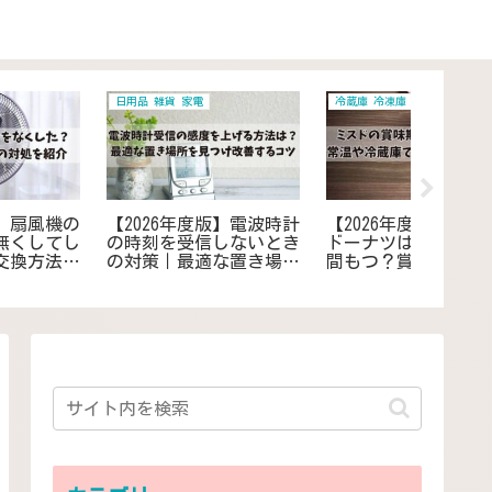
居住 住まい 日常
ガス
マナー 生
【2026年度版】入院中の
【2026年度版】ガス点検
【202
消灯後に寝れない悩み時
は何をチェックする？賃
封筒に
の暇つぶしを紹介！時間
貸・マンション・IHでも
がいい
つぶしと静かに寝れるま
必要な点検ポイントを知
封入方
で過ごすコツとアドバイ
って点検前の事前準備
ス