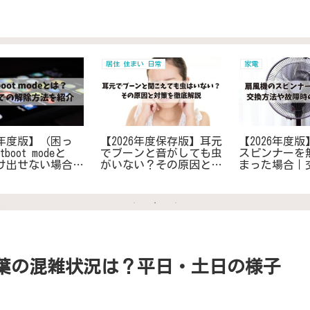
日用品 雑貨 家電
冷蔵庫 冷凍庫
の
【2026年度版】電波時計
【2026年度版】ミスドの
し
の時刻を受信しないとき
ドーナツは冷蔵庫で1週
や
の対策｜最適な置き場所
間もつ？賞味期限は買っ
で
を見つけ改善・対策する
て何日か紹介
コツ
紅葉の混雑状況は？平日・土日の様子