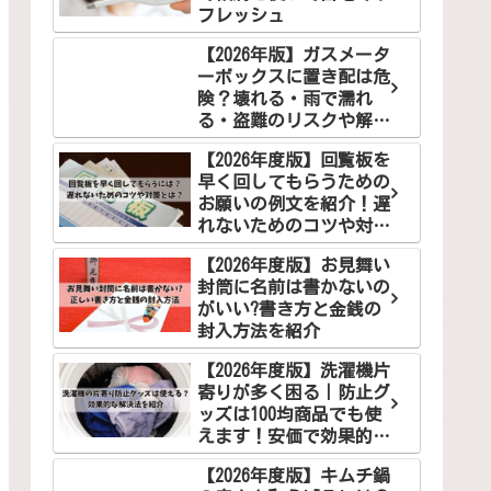
フレッシュ
【2026年版】ガスメータ
ーボックスに置き配は危
険？壊れる・雨で濡れ
る・盗難のリスクや解決
案を徹底解説
【2026年度版】回覧板を
早く回してもらうための
お願いの例文を紹介！遅
れないためのコツや対策
とは？
【2026年度版】お見舞い
封筒に名前は書かないの
がいい?書き方と金銭の
封入方法を紹介
【2026年度版】洗濯機片
寄りが多く困る｜防止グ
ッズは100均商品でも使
えます！安価で効果的な
解決法をご紹介
【2026年度版】キムチ鍋