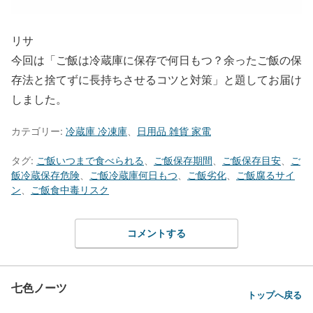
リサ
今回は「ご飯は冷蔵庫に保存で何日もつ？余ったご飯の保
存法と捨てずに長持ちさせるコツと対策」と題してお届け
しました。
カテゴリー:
冷蔵庫 冷凍庫
、
日用品 雑貨 家電
タグ:
ご飯いつまで食べられる
、
ご飯保存期間
、
ご飯保存目安
、
ご
飯冷蔵保存危険
、
ご飯冷蔵庫何日もつ
、
ご飯劣化
、
ご飯腐るサイ
ン
、
ご飯食中毒リスク
コメントする
七色ノーツ
トップへ戻る