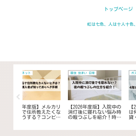
トップページ
虹は七色、人は十人十色
日用品 雑貨 家電
ガス
】冷蔵庫の
【2026年度版】電波時計
【2026年最新】ガス点
Y！100
の時刻を受信しないとき
を断りたい時の危険ポ
テーショ
の対策｜最適な置き場所
ント！拒否できる条件
ゃれに解
を見つけ改善・対策する
安全な対応方法
コツ