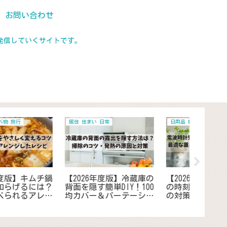
お問い合わせ
発信していくサイトです。
居住 住まい 日常
健康
スピチュア
【2026年度保存版】耳元
【2026年度版】熱を出す
【202
でブーンと音がしても虫
方法10選！37度以上出し
ぐ夢」
がいない？その原因と対
て仮病を使って自宅でリ
は？リ
策法を紹介
フレッシュ
な人、
触の場