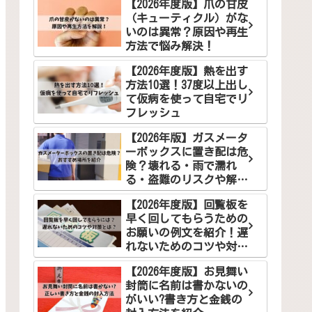
【2026年度版】爪の甘皮
（キューティクル）がな
いのは異常？原因や再生
方法で悩み解決！
【2026年度版】熱を出す
方法10選！37度以上出し
て仮病を使って自宅でリ
フレッシュ
【2026年版】ガスメータ
ーボックスに置き配は危
険？壊れる・雨で濡れ
る・盗難のリスクや解決
案を徹底解説
【2026年度版】回覧板を
早く回してもらうための
お願いの例文を紹介！遅
れないためのコツや対策
とは？
【2026年度版】お見舞い
封筒に名前は書かないの
がいい?書き方と金銭の