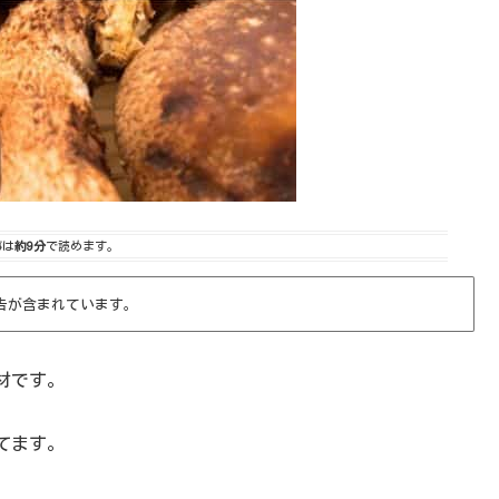
事は
約9分
で読めます。
告が含まれています。
材です。
てます。