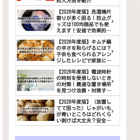
封入方法を紹介
【2026年度版】洗濯機片
寄りが多く困る｜防止グ
ッズは100均商品でも使
えます！安価で効果的な
解決法をご紹介
【2026年度版】キムチ鍋
の辛さを和らげるには？
子供も食べられるアレン
ジしたレシピで家族に笑
顔を！
【2026年度版】電波時計
の時刻を受信しないとき
の対策｜最適な置き場所
を見つけ改善・対策する
コツ
【2026年度版】（放置し
てて困った）じゃがいも
が青いところはどれくら
い剥けば大丈夫？安全な
食べ方でお悩み解決