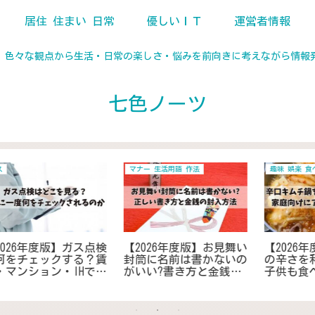
居住 住まい 日常
優しいＩＴ
運営者情報
、色々な観点から生活・日常の楽しさ・悩みを前向きに考えながら情報
七色ノーツ
日用品 雑貨 家電
家電
検
【2026年度版】洗濯機片
【2026年度版】扇風機の
イ
寄りが多く困る｜防止グ
スピンナーを無くしてし
と
ッズは100均商品でも使
まった場合｜交換方法や
えます！安価で効果的な
故障時の対処と代替案で
解決法をご紹介
解決