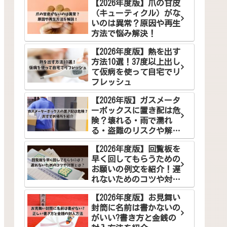
【2026年度版】爪の甘皮
（キューティクル）がな
いのは異常？原因や再生
方法で悩み解決！
【2026年度版】熱を出す
方法10選！37度以上出し
て仮病を使って自宅でリ
フレッシュ
【2026年版】ガスメータ
ーボックスに置き配は危
険？壊れる・雨で濡れ
る・盗難のリスクや解決
案を徹底解説
【2026年度版】回覧板を
早く回してもらうための
お願いの例文を紹介！遅
れないためのコツや対策
とは？
【2026年度版】お見舞い
封筒に名前は書かないの
がいい?書き方と金銭の