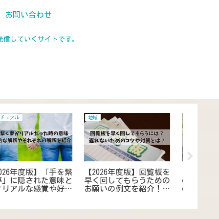
お問い合わせ
発信していくサイトです。
ガス
インターネット
居住 住ま
【2026年版】ガスメータ
【2026年度版】メルカリ
【202
ーボックスに置き配は危
の返品で住所教えたくな
消灯後
険？壊れる・雨で濡れ
い時どうする？コンビニ
の暇つ
る・盗難のリスクや解決
受け取りや営業所止めの
つぶし
案を徹底解説
やり方でプライバシーを
で過ご
保護
ス