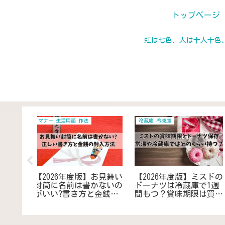
トップページ
虹は七色、人は十人十色
居住 住まい 日常
スピチュアル
】扇風機の
【2026年度版】冷蔵庫の
【2026年度版】「手を
くしてし
背面を隠す簡単DIY！100
ぐ夢」に隠された意味
換方法や
均カバー＆パーテーショ
は？リアルな感覚や好
代替案で
ンを活用しおしゃれに解
な人、家族との温かい
決
触の場合も考察