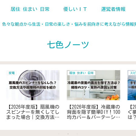
居住 住まい 日常
優しいＩＴ
運営者情報
、色々な観点から生活・日常の楽しさ・悩みを前向きに考えながら情報
七色ノーツ
地域
日用品 雑貨 家電
繋
【2026年度版】回覧板を
【2026年度版】電波時計
と
早く回してもらうための
の時刻を受信しないとき
き
お願いの例文を紹介！遅
の対策｜最適な置き場所
感
れないためのコツや対策
を見つけ改善・対策する
とは？
コツ