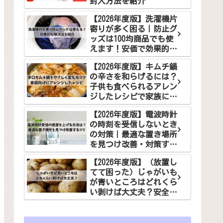
封入方法を紹介
【2026年度版】洗濯機片
寄りが多く困る｜防止グ
ッズは100均商品でも使
えます！安価で効果的な
解決法をご紹介
【2026年度版】キムチ鍋
の辛さを和らげるには？
子供も食べられるアレン
ジしたレシピで家族に笑
顔を！
【2026年度版】電波時計
の時刻を受信しないとき
の対策｜最適な置き場所
を見つけ改善・対策する
コツ
【2026年度版】（放置し
てて困った）じゃがいも
が青いところはどれくら
い剥けば大丈夫？安全な
食べ方でお悩み解決