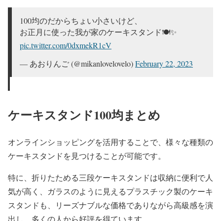
スマッシュケーキ作る💪(‘ω’💪)
pic.twitter.com/S2piREPdAY
100均のだからちょい小さいけど、
お正月に使った我が家のケーキスタンド🍽️✨
— ‎ふぇえ🥖 (@Chieeeeeeya)
February 24, 2023
pic.twitter.com/0dxmekR1cV
— あおりんご (@mikanlovelovelo)
February 22, 2023
ケーキスタンド100均まとめ
オンラインショッピングを活用することで、様々な種類の
ケーキスタンドを見つけることが可能です。
特に、折りたためる三段ケーキスタンドは収納に便利で人
気が高く、ガラスのように見えるプラスチック製のケーキ
スタンドも、リーズナブルな価格でありながら高級感を演
出し、多くの人から好評を得ています。