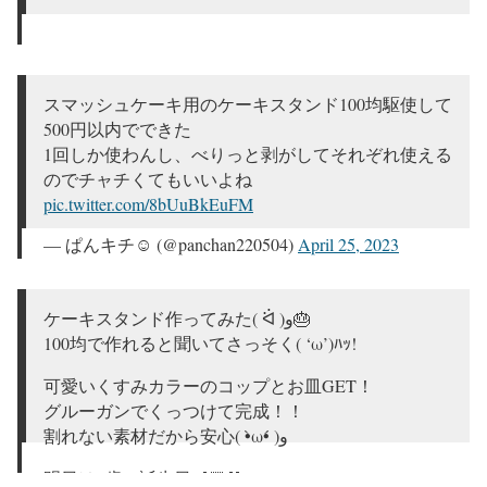
スマッシュケーキ用のケーキスタンド100均駆使して
500円以内でできた
1回しか使わんし、べりっと剥がしてそれぞれ使える
のでチャチくてもいいよね
pic.twitter.com/8bUuBkEuFM
— ぱんキチ☺︎ (@panchan220504)
April 25, 2023
ケーキスタンド作ってみた( ᐛ )و🎂
100均で作れると聞いてさっそく( ‘ω’)ﾊｯ!
可愛いくすみカラーのコップとお皿GET！
グルーガンでくっつけて完成！！
割れない素材だから安心( •̀ω•́ )و
明日は1歳の誕生日👶🏻💙