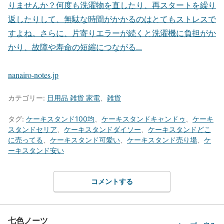
りませんか？何度も洗濯物を直したり、再スタートを繰り
返したりして、無駄な時間がかかるのはとてもストレスで
すよね。さらに、片寄りエラーが続くと洗濯機に負担がか
かり、故障や寿命の短縮につながる...
nanairo-notes.jp
カテゴリー:
日用品 雑貨 家電
、
雑貨
タグ:
ケーキスタンド100均
、
ケーキスタンドキャンドゥ
、
ケーキ
スタンドセリア
、
ケーキスタンドダイソー
、
ケーキスタンドどこ
に売ってる
、
ケーキスタンド可愛い
、
ケーキスタンド売り場
、
ケ
ーキスタンド安い
コメントする
七色ノーツ