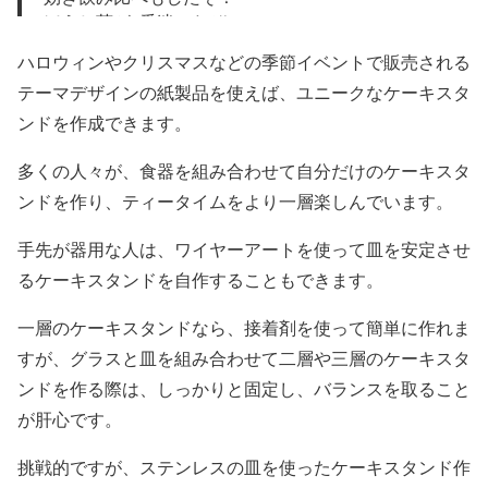
ほうじ茶が1番迷ったぞ！
ハロウィンやクリスマスなどの季節イベントで販売される
最高に楽しかったぞ！
まだまだ楽しい年末は続くのだぞ！
テーマデザインの紙製品を使えば、ユニークなケーキスタ
pic.twitter.com/7hjaWuxN5J
ンドを作成できます。
— 桃山のの (@1899nonomitsune)
December 31, 2023
多くの人々が、食器を組み合わせて自分だけのケーキスタ
ンドを作り、ティータイムをより一層楽しんでいます。
手先が器用な人は、ワイヤーアートを使って皿を安定させ
るケーキスタンドを自作することもできます。
一層のケーキスタンドなら、接着剤を使って簡単に作れま
すが、グラスと皿を組み合わせて二層や三層のケーキスタ
ンドを作る際は、しっかりと固定し、バランスを取ること
が肝心です。
挑戦的ですが、ステンレスの皿を使ったケーキスタンド作