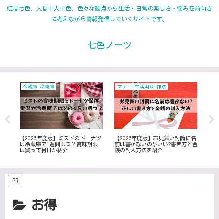
虹は七色、人は十人十色、色々な観点から生活・日常の楽しさ・悩みを前向き
に考えながら情報発信していくサイトです。
七色ノーツ
冷蔵庫 冷凍庫
マナー 生活用語 作法
日
品で
【2026年度版】ミスドのドーナツ
【2026年度版】お見舞い封筒に名
【2
コ
は冷蔵庫で1週間もつ？賞味期限
前は書かないのがいい?書き方と金
く困
や
は買って何日か紹介
銭の封入方法を紹介
で
決
PR
お得