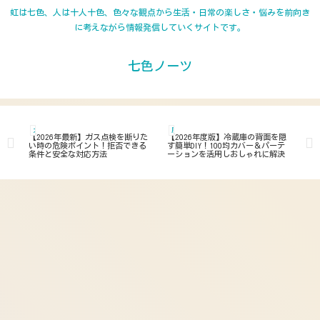
虹は七色、人は十人十色、色々な観点から生活・日常の楽しさ・悩みを前向き
に考えながら情報発信していくサイトです。
七色ノーツ
ガス
居住 住まい 日常
ガ
ナツ
【2026年最新】ガス点検を断りた
【2026年度版】冷蔵庫の背面を隠
【2
限
い時の危険ポイント！拒否できる
す簡単DIY！100均カバー＆パーテ
ス
条件と安全な対応方法
ーションを活用しおしゃれに解決
濡
徹