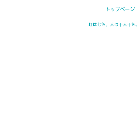
トップページ
虹は七色、人は十人十色