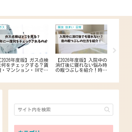
ガス
居住 住まい 日常
マナー 生
【2026年度版】ガス点検
【2026年度版】入院中の
【202
は何をチェックする？賃
消灯後に寝れない悩み時
マナー
貸・マンション・IHでも
の暇つぶしを紹介！時間
ーや贈
必要な点検ポイントを知
つぶしと静かに寝れるま
った人
って点検前の事前準備
で過ごすコツとアドバイ
らえる
ス