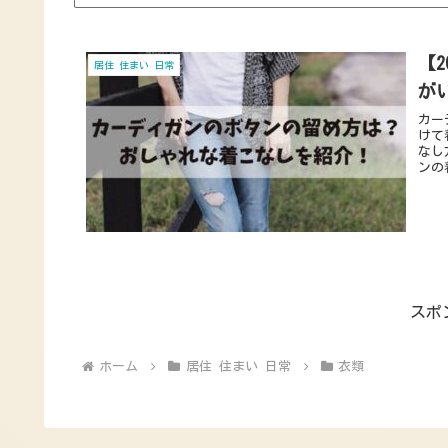
【
居住 住まい 日常
が
カー
けて
なし
ンの
スポ
ホーム
居住 住まい 日常
衣類