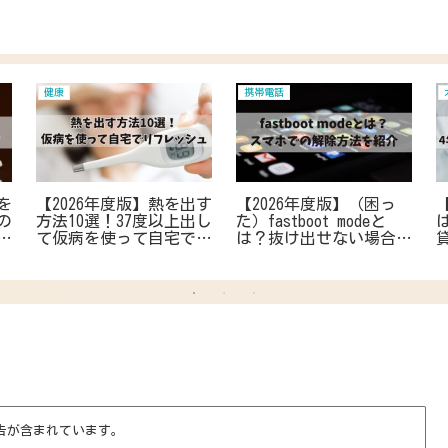
健康
携帯電話
を
【2026年度版】熱を出す
【2026年度版】（困っ
の
方法10選！37度以上出し
た）fastboot modeと
遅
て仮病を使って自宅でリ
は？抜け出せない場合の
策
フレッシュ
スマホでの解除と解決方
法
告が含まれています。