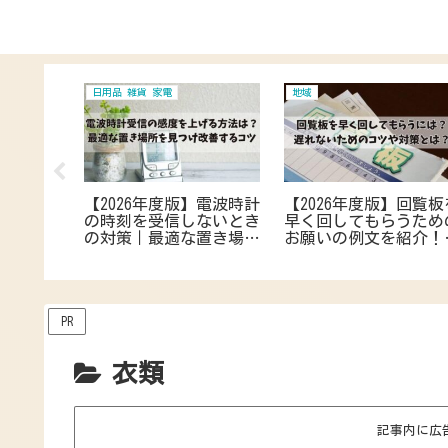
日用品 雑貨 家電
地域
】洗濯機片
【2026年度版】電波時計
【2026年度版】回覧板
｜防止グ
の時刻を受信しないとき
早く回してもらうため
品でも使
の対策｜最適な置き場所
お願いの例文を紹介！
効果的な
を見つけ改善・対策する
れないためのコツや対
コツ
とは？
PR
衣類
記事内に広