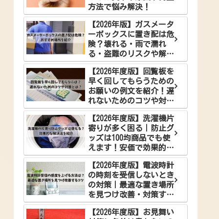
方法で悩み解決！
【2026年版】ガスメータ
ーボックスに置き配は危
険？壊れる・雨で濡れ
る・盗難のリスクや解決
案を徹底解説
【2026年度版】回覧板を
早く回してもらうための
お願いの例文を紹介！遅
れないためのコツや対策
とは？
【2026年度版】洗濯機片
寄りが多く困る｜防止グ
ッズは100均商品でも使
えます！安価で効果的な
解決法をご紹介
【2026年度版】電波時計
の時刻を受信しないとき
の対策｜最適な置き場所
を見つけ改善・対策する
コツ
【2026年度版】お見舞い