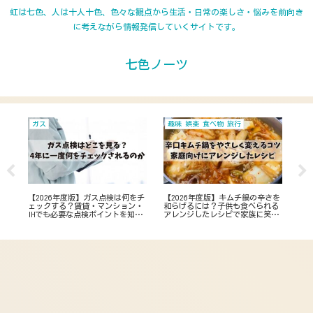
虹は七色、人は十人十色、色々な観点から生活・日常の楽しさ・悩みを前向き
に考えながら情報発信していくサイトです。
七色ノーツ
ガス
趣味 娯楽 食べ物 旅行
携
を隠
ーテ
決
【2026年度版】ガス点検は何をチ
【2026年度版】キムチ鍋の辛さを
【2
ェックする？賃貸・マンション・
和らげるには？子供も食べられる
fa
IHでも必要な点検ポイントを知っ
アレンジしたレシピで家族に笑顔
場
て点検前の事前準備
を！