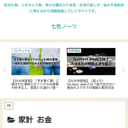
虹は七色、人は十人十色、色々な観点から生活・日常の楽しさ・悩みを前向き
に考えながら情報発信していくサイトです。
七色ノーツ
スピチュアル
携帯電話
ガ
ーン
【2026年度版】「手を繋ぐ夢」に
【2026年度版】（困った）
【2
原
隠された意味とは？リアルな感覚
fastboot modeとは？抜け出せない
い
や好きな人、家族との温かい感触
場合のスマホでの解除と解決方法
条
の場合も考察
PR
家計 お金