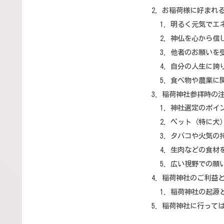
お稲荷様に好まれる
明るく元気でエ
神仏を心から信
他者のお願いを
自分の人生に誇
食べ物や農業に
稲荷神社参拝時の
神社選定のポイ
ペット（特に犬
タバコや火気の
生肉などの食材
広い視野での願
稲荷神社のご利益
稲荷神社の起源
稲荷神社に行って