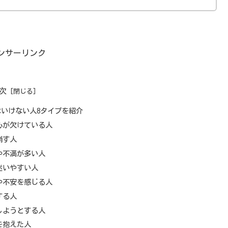
ンサーリンク
次
いけない人8タイプを紹介
心が欠けている人
崩す人
や不満が多い人
迷いやすい人
や不安を感じる人
する人
しようとする人
を抱えた人