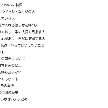
人の5つの特質
ネルギッシュな性格の人
じている人
受け入れる優しさを持つ人
りを持ち、常に成長を目指す人
関心があり、自然に感謝する人
注意点・やってはいけないこと
ント
）の同伴について
持ち込みの禁止
を持ち込まない
いを心がける
とその歴史
と信仰の歴史
はいけない人まとめ