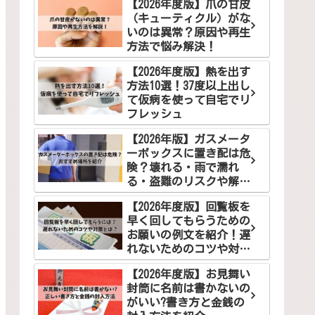
【2026年度版】爪の甘皮
（キューティクル）がな
いのは異常？原因や再生
方法で悩み解決！
【2026年度版】熱を出す
方法10選！37度以上出し
て仮病を使って自宅でリ
フレッシュ
【2026年版】ガスメータ
ーボックスに置き配は危
険？壊れる・雨で濡れ
る・盗難のリスクや解決
案を徹底解説
【2026年度版】回覧板を
早く回してもらうための
お願いの例文を紹介！遅
れないためのコツや対策
とは？
【2026年度版】お見舞い
封筒に名前は書かないの
がいい?書き方と金銭の