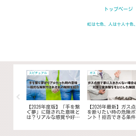
トップページ
虹は七色、人は十人十色
スピチュアル
ガス
】メルカリ
【2026年度版】「手を繋
【2026年最新】ガス点
えたくな
ぐ夢」に隠された意味と
を断りたい時の危険ポ
コンビニ
は？リアルな感覚や好き
ント！拒否できる条件
所止めの
な人、家族との温かい感
安全な対応方法
バシーを
触の場合も考察