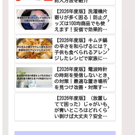
封入方法を紹介
【2026年度版】洗濯機片
寄りが多く困る｜防止グ
ッズは100均商品でも使
えます！安価で効果的な
解決法をご紹介
【2026年度版】キムチ鍋
の辛さを和らげるには？
子供も食べられるアレン
ジしたレシピで家族に笑
顔を！
【2026年度版】電波時計
の時刻を受信しないとき
の対策｜最適な置き場所
を見つけ改善・対策する
コツ
【2026年度版】（放置し
てて困った）じゃがいも
が青いところはどれくら
い剥けば大丈夫？安全な
食べ方でお悩み解決