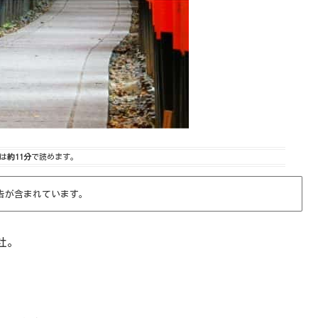
は
約11分
で読めます。
告が含まれています。
社。