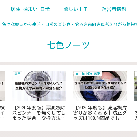
居住 住まい 日常
優しいＩＴ
運営者情報
、色々な観点から生活・日常の楽しさ・悩みを前向きに考えながら情報
七色ノーツ
家電
日用品 雑貨 家電
検
【2026年度版】扇風機の
【2026年度版】洗濯機片
イ
スピンナーを無くしてし
寄りが多く困る｜防止グ
と
まった場合｜交換方法や
ッズは100均商品でも使
故障時の対処と代替案で
えます！安価で効果的な
解決
解決法をご紹介