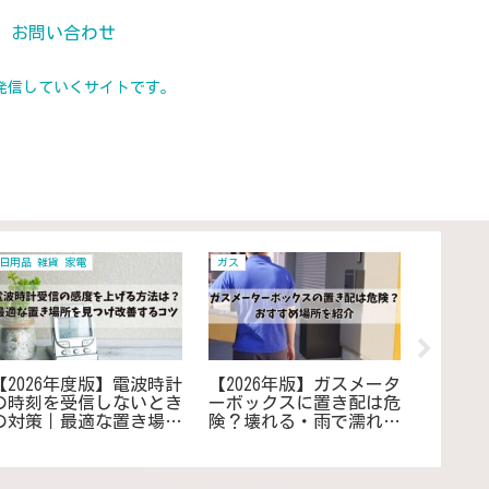
お問い合わせ
発信していくサイトです。
日用品 雑貨 家電
ガス
居住 住ま
【2026年度版】電波時計
【2026年版】ガスメータ
【202
の時刻を受信しないとき
ーボックスに置き配は危
消灯後
の対策｜最適な置き場所
険？壊れる・雨で濡れ
の暇つ
を見つけ改善・対策する
る・盗難のリスクや解決
つぶし
コツ
案を徹底解説
で過ご
ス