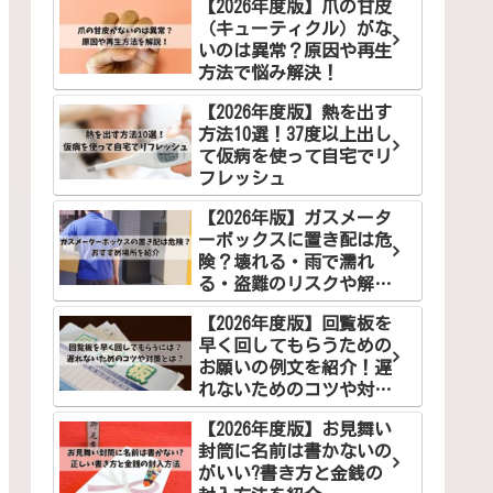
【2026年度版】爪の甘皮
（キューティクル）がな
いのは異常？原因や再生
方法で悩み解決！
【2026年度版】熱を出す
方法10選！37度以上出し
て仮病を使って自宅でリ
フレッシュ
【2026年版】ガスメータ
ーボックスに置き配は危
険？壊れる・雨で濡れ
る・盗難のリスクや解決
案を徹底解説
【2026年度版】回覧板を
早く回してもらうための
お願いの例文を紹介！遅
れないためのコツや対策
とは？
【2026年度版】お見舞い
封筒に名前は書かないの
がいい?書き方と金銭の