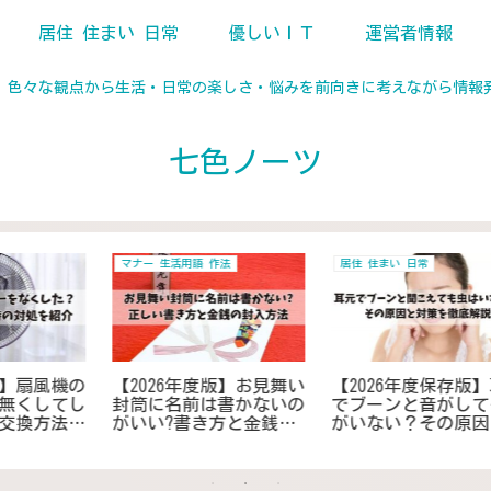
居住 住まい 日常
優しいＩＴ
運営者情報
、色々な観点から生活・日常の楽しさ・悩みを前向きに考えながら情報
七色ノーツ
地域
ガス
片
【2026年度版】回覧板を
【2026年最新】ガス点検
グ
早く回してもらうための
を断りたい時の危険ポイ
使
お願いの例文を紹介！遅
ント！拒否できる条件と
な
れないためのコツや対策
安全な対応方法
とは？