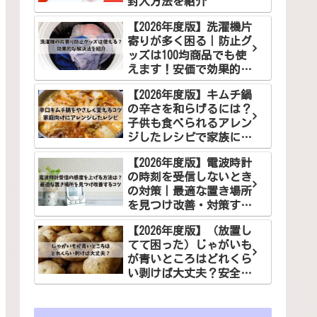
封入方法を紹介
【2026年度版】洗濯機片
寄りが多く困る｜防止グ
ッズは100均商品でも使
えます！安価で効果的な
解決法をご紹介
【2026年度版】キムチ鍋
の辛さを和らげるには？
子供も食べられるアレン
ジしたレシピで家族に笑
顔を！
【2026年度版】電波時計
の時刻を受信しないとき
の対策｜最適な置き場所
を見つけ改善・対策する
コツ
【2026年度版】（放置し
てて困った）じゃがいも
が青いところはどれくら
い剥けば大丈夫？安全な
食べ方でお悩み解決