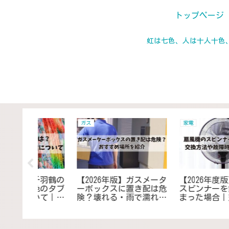
トップページ
虹は七色、人は十人十色
居住 住まい 日常
日用品 雑貨 家電
】お見舞い
【2026年度保存版】耳元
【2026年度版】洗濯機
かないの
でブーンと音がしても虫
寄りが多く困る｜防止
と金銭の
がいない？その原因と対
ッズは100均商品でも
策法を紹介
えます！安価で効果的
解決法をご紹介