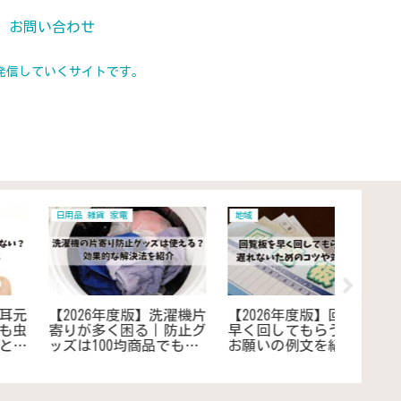
お問い合わせ
発信していくサイトです。
インターネット
日用品 雑貨 家電
居住 住ま
【2026年度版】メルカリ
【2026年度版】電波時計
【202
の返品で住所教えたくな
の時刻を受信しないとき
消灯後
い時どうする？コンビニ
の対策｜最適な置き場所
の暇つ
受け取りや営業所止めの
を見つけ改善・対策する
つぶし
やり方でプライバシーを
コツ
で過ご
保護
ス