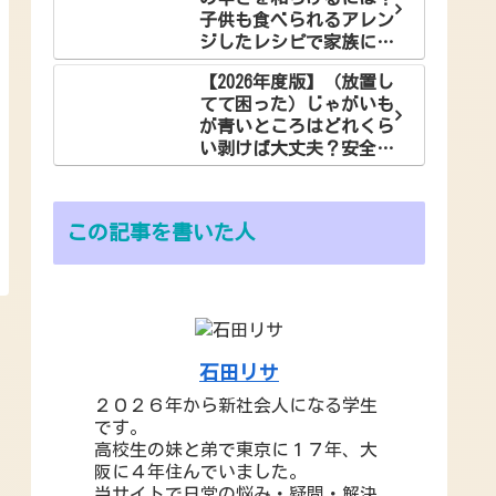
子供も食べられるアレン
ジしたレシピで家族に笑
顔を！
【2026年度版】（放置し
てて困った）じゃがいも
が青いところはどれくら
い剥けば大丈夫？安全な
食べ方でお悩み解決
この記事を書いた人
石田リサ
２０２６年から新社会人になる学生
です。
高校生の妹と弟で東京に１７年、大
阪に４年住んでいました。
当サイトで日常の悩み・疑問・解決