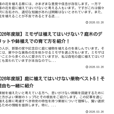
藤の花を植える際には、さまざまな意見や信念が存在します。一方で
藤の花を庭に植えてはいけないと考える人もいます。ですがこれは個々
択に左右され、適切な知識があれば問題はないとされています。また、
花を植えることが不吉であるとする迷...
2026.03.26
2026年度版】ミモザは植えてはいけない？庭木のデ
リットや鉢植えでの育て方を紹介！
の人が、新築の家や記念日に庭に植物を植えるのを楽しんでいます。そ
には、鮮やかな黄色の花を咲かせるミモザを選ぶ方もいます。ミモザは
いことから多くの人に愛されていますが、私は自宅の庭に植えてはいけ
とも言われていますが本当なのでし...
2026.03.26
2026年度版】庭に植えてはいけない果物ベスト5！そ
理由も一緒に紹介
果樹を植えたいと考えている方へ、思いがけない問題を回避するために
た方がよい果樹のトップ5とその根拠をご紹介します。この記事を通じ
植える際に考慮すべき特定の特性を持つ果樹について理解し、賢い選択
るための情報を提供します。特に、...
2026.03.26