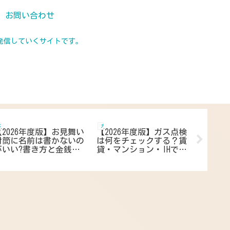
お問い合わせ
発信していくサイトです。
マナー 生活用語 作法
ガス
家電
【2026年度版】お見舞い
【2026年度版】ガス点検
【202
封筒に名前は書かないの
は何をチェックする？賃
スピン
がいい?書き方と金銭の
貸・マンション・IHでも
まった
封入方法を紹介
必要な点検ポイントを知
故障時
って点検前の事前準備
解決