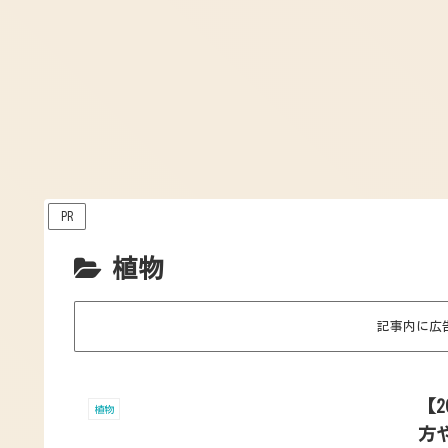
PR
植物
記事内に広
【
植物
方