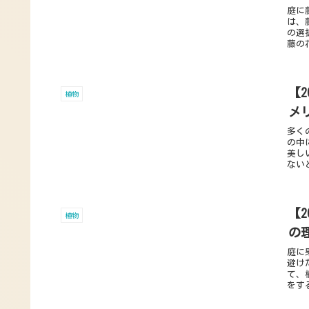
庭に
は、
の選
藤の
【
植物
メ
多く
の中
美し
ない
【
植物
の
庭に
避け
て、
をす