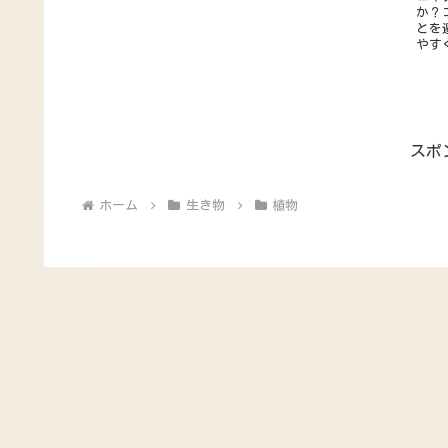
か？
とを
やす
スポ
ホーム
生き物
植物