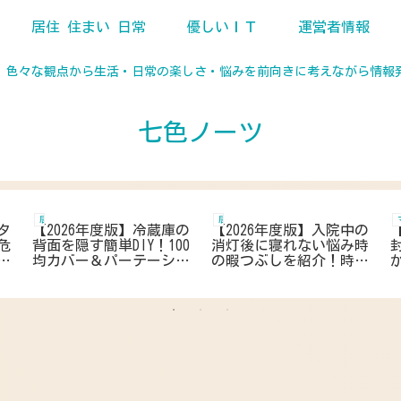
居住 住まい 日常
優しいＩＴ
運営者情報
、色々な観点から生活・日常の楽しさ・悩みを前向きに考えながら情報
七色ノーツ
居住 住まい 日常
居住 住まい 日常
タ
【2026年度版】冷蔵庫の
【2026年度版】入院中の
危
背面を隠す簡単DIY！100
消灯後に寝れない悩み時
均カバー＆パーテーショ
の暇つぶしを紹介！時間
決
ンを活用しおしゃれに解
つぶしと静かに寝れるま
決
で過ごすコツとアドバイ
ス