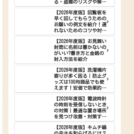
る・盗難のリスクや解決
案を徹底解説
【2026年度版】回覧板を
早く回してもらうための
お願いの例文を紹介！遅
れないためのコツや対策
とは？
【2026年度版】お見舞い
封筒に名前は書かないの
がいい?書き方と金銭の
封入方法を紹介
【2026年度版】洗濯機片
寄りが多く困る｜防止グ
ッズは100均商品でも使
えます！安価で効果的な
解決法をご紹介
【2026年度版】電波時計
の時刻を受信しないとき
の対策｜最適な置き場所
を見つけ改善・対策する
コツ
【2026年度版】キムチ鍋
の辛さを和らげるには？