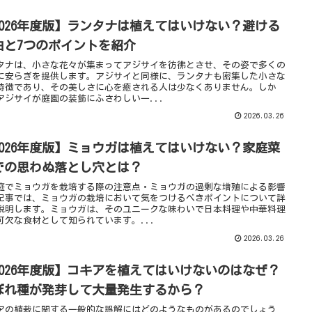
2026年度版】ランタナは植えてはいけない？避ける
由と7つのポイントを紹介
タナは、小さな花々が集まってアジサイを彷彿とさせ、その姿で多くの
に安らぎを提供します。アジサイと同様に、ランタナも密集した小さな
特徴であり、その美しさに心を癒される人は少なくありません。しか
アジサイが庭園の装飾にふさわしい一...
2026.03.26
2026年度版】ミョウガは植えてはいけない？家庭菜
での思わぬ落とし穴とは？
庭でミョウガを栽培する際の注意点・ミョウガの過剰な増殖による影響
記事では、ミョウガの栽培において気をつけるべきポイントについて詳
説明します。ミョウガは、そのユニークな味わいで日本料理や中華料理
可欠な食材として知られています。...
2026.03.26
2026年度版】コキアを植えてはいけないのはなぜ？
ぼれ種が発芽して大量発生するから？
アの植栽に関する一般的な誤解にはどのようなものがあるのでしょう