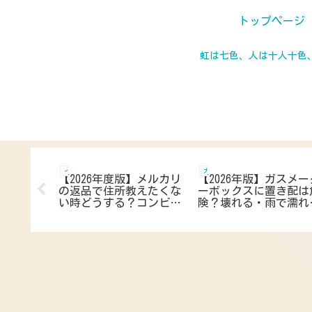
トップページ
虹は七色、人は十人十色
インターネット
ガス
】洗濯機片
【2026年度版】メルカリ
【2026年版】ガスメー
｜防止グ
の返品で住所教えたくな
ーボックスに置き配は
品でも使
い時どうする？コンビニ
険？壊れる・雨で濡れ
効果的な
受け取りや営業所止めの
る・盗難のリスクや解
やり方でプライバシーを
案を徹底解説
保護