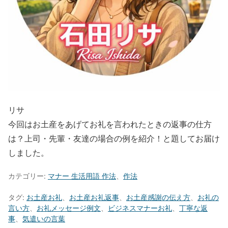
リサ
今回はお土産をあげてお礼を言われたときの返事の仕方
は？上司・先輩・友達の場合の例を紹介！と題してお届け
しました。
カテゴリー:
マナー 生活用語 作法
、
作法
タグ:
お土産お礼
、
お土産お礼返事
、
お土産感謝の伝え方
、
お礼の
言い方
、
お礼メッセージ例文
、
ビジネスマナーお礼
、
丁寧な返
事
、
気遣いの言葉