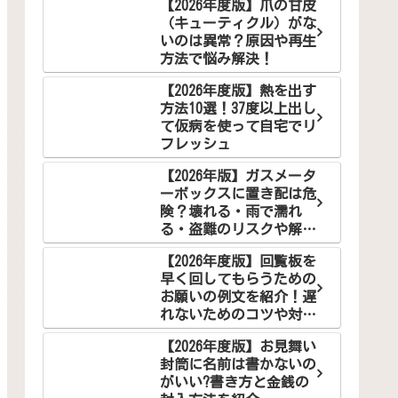
【2026年度版】爪の甘皮
（キューティクル）がな
いのは異常？原因や再生
方法で悩み解決！
【2026年度版】熱を出す
方法10選！37度以上出し
て仮病を使って自宅でリ
フレッシュ
【2026年版】ガスメータ
ーボックスに置き配は危
険？壊れる・雨で濡れ
る・盗難のリスクや解決
案を徹底解説
【2026年度版】回覧板を
早く回してもらうための
お願いの例文を紹介！遅
れないためのコツや対策
とは？
【2026年度版】お見舞い
封筒に名前は書かないの
がいい?書き方と金銭の