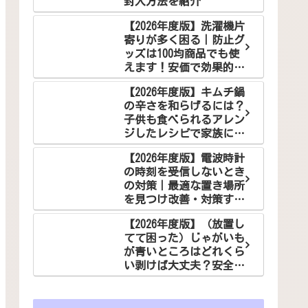
封入方法を紹介
【2026年度版】洗濯機片
寄りが多く困る｜防止グ
ッズは100均商品でも使
えます！安価で効果的な
解決法をご紹介
【2026年度版】キムチ鍋
の辛さを和らげるには？
子供も食べられるアレン
ジしたレシピで家族に笑
顔を！
【2026年度版】電波時計
の時刻を受信しないとき
の対策｜最適な置き場所
を見つけ改善・対策する
コツ
【2026年度版】（放置し
てて困った）じゃがいも
が青いところはどれくら
い剥けば大丈夫？安全な
食べ方でお悩み解決