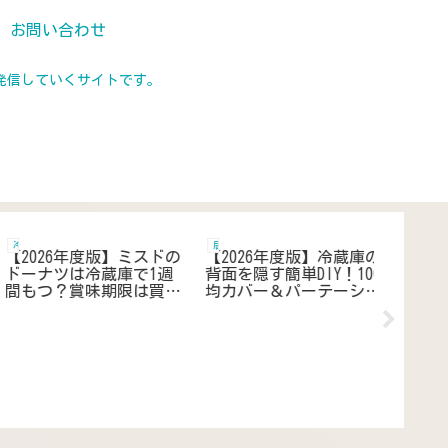
お問い合わせ
発信していくサイトです。
家電
ガス
趣味 娯楽
【2026年度版】扇風機の
【2026年版】ガスメータ
【202
スピンナーを無くしてし
ーボックスに置き配は危
の辛さ
まった場合｜交換方法や
険？壊れる・雨で濡れ
子供も
故障時の対処と代替案で
る・盗難のリスクや解決
ジした
解決
案を徹底解説
顔を！