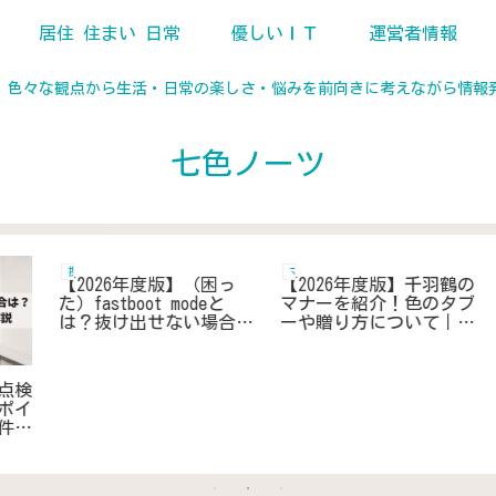
居住 住まい 日常
優しいＩＴ
運営者情報
、色々な観点から生活・日常の楽しさ・悩みを前向きに考えながら情報
七色ノーツ
ガス
マナー 生活用語 作法
計
【2026年度版】ガス点検
【2026年度版】お見舞い
き
は何をチェックする？賃
封筒に名前は書かないの
所
貸・マンション・IHでも
がいい?書き方と金銭の
る
必要な点検ポイントを知
封入方法を紹介
って点検前の事前準備