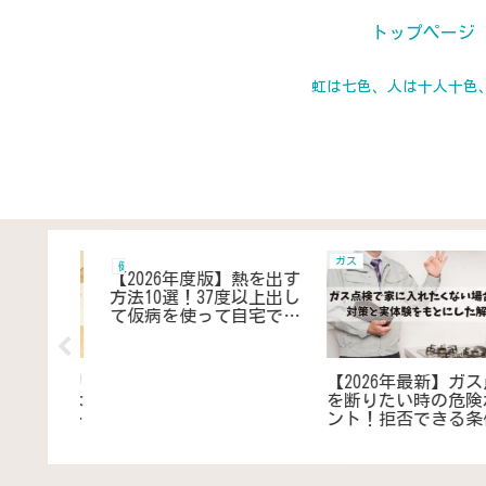
トップページ
虹は七色、人は十人十色
居住 住まい 日常
日用品 雑貨 家電
】ミスドの
【2026年度版】冷蔵庫の
【2026年度版】電波時
庫で1週
背面を隠す簡単DIY！100
の時刻を受信しないと
限は買っ
均カバー＆パーテーショ
の対策｜最適な置き場
ンを活用しおしゃれに解
を見つけ改善・対策す
決
コツ